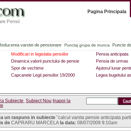
Pagina Principala
re Pensii
Reducerea varstei de pensionare
Puncte de 
Punctaj grupa de munca
Modificari in legislatia pensiilor
Pensia anticipata
Dinamica valorii punctului de pensie
Pensia de urmas
Spor de vechime
Ajutorul lunar pent
Capcanele Legii pensiilor 19/2000
Legea bugetului as
za Subiecte
Subiect Nou
Inapoi la
te
a un raspuns in subiecte
"calcul varsta pensie anticipata part
is de
CAPRARU MARCELA
la data:
08/07/2009 9:10am