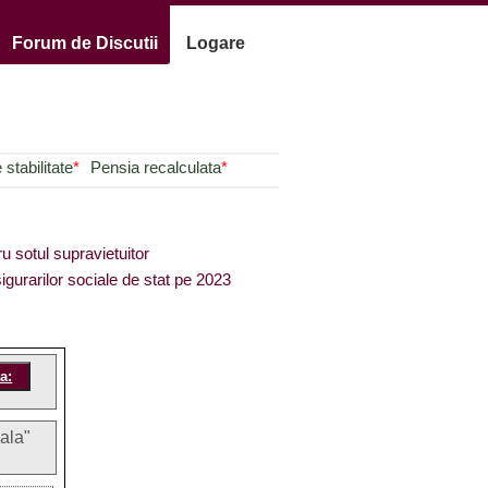
Forum de Discutii
Logare
stabilitate
*
Pensia recalculata
*
ru sotul supravietuitor
igurarilor sociale de stat pe 2023
iala"