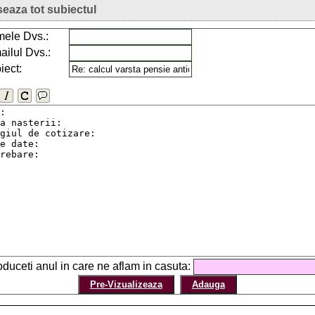
seaza tot subiectul
ele Dvs.:
ailul Dvs.:
iect:
roduceti anul in care ne aflam
in casuta: