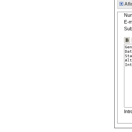
Afi
Num
E-m
Sub
Int