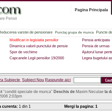
Pagina Principala
re Pensii
Reducerea varstei de pensionare
Puncte de 
Punctaj grupa de munca
Modificari in legislatia pensiilor
Pensia anticipata
Dinamica valorii punctului de pensie
Pensia de urmas
Spor de vechime
Ajutorul lunar pent
Capcanele Legii pensiilor 19/2000
Legea bugetului as
za Subiecte
Subiect Nou
Raspunde aici
ct
"conditi speciale de munca"
Deschis de
Maxim Neculae
la d
2008 2:03pm
 curenta:
1 din 1
Mergi la pagina:
1