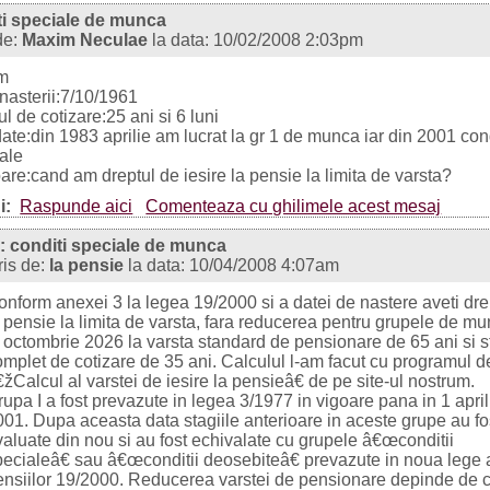
ti speciale de munca
de:
Maxim Neculae
la data: 10/02/2008 2:03pm
m
nasterii:7/10/1961
ul de cotizare:25 ani si 6 luni
date:din 1983 aprilie am lucrat la gr 1 de munca iar din 2001 cond
ale
bare:cand am dreptul de iesire la pensie la limita de varsta?
i:
Raspunde aici
Comenteaza cu ghilimele acest mesaj
: conditi speciale de munca
ris de:
la pensie
la data: 10/04/2008 4:07am
onform anexei 3 la legea 19/2000 si a datei de nastere aveti dre
a pensie la limita de varsta, fara reducerea pentru grupele de mu
n octombrie 2026 la varsta standard de pensionare de 65 ani si s
omplet de cotizare de 35 ani. Calculul l-am facut cu programul d
žCalcul al varstei de iesire la pensieâ€ de pe site-ul nostrum.
upa I a fost prevazute in legea 3/1977 in vigoare pana in 1 april
001. Dupa aceasta data stagiile anterioare in aceste grupe au fo
valuate din nou si au fost echivalate cu grupele â€œconditii
pecialeâ€ sau â€œconditii deosebiteâ€ prevazute in noua lege 
ensiilor 19/2000. Reducerea varstei de pensionare depinde de