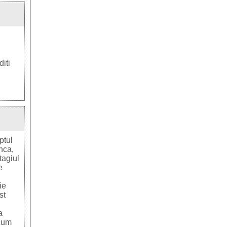
iti
ptul
nca,
tagiul
e
ie
st
a
 cum