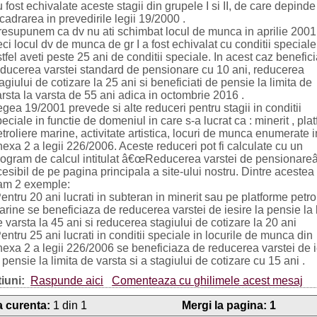
 fost echivalate aceste stagii din grupele I si II, de care depinde
cadrarea in prevedirile legii 19/2000 .
resupunem ca dv nu ati schimbat locul de munca in aprilie 2001
ci locul dv de munca de gr I a fost echivalat cu conditii speciale
tfel aveti peste 25 ani de conditii speciale. In acest caz benefici
educerea varstei standard de pensionare cu 10 ani, reducerea
agiului de cotizare la 25 ani si beneficiati de pensie la limita de
rsta la varsta de 55 ani adica in octombrie 2016 .
gea 19/2001 prevede si alte reduceri pentru stagii in conditii
eciale in functie de domeniul in care s-a lucrat ca : minerit , pla
troliere marine, activitate artistica, locuri de munca enumerate i
exa 2 a legii 226/2006. Aceste reduceri pot fi calculate cu un
rogram de calcul intitulat â€œReducerea varstei de pensionareâ
esibil de pe pagina principala a site-ului nostru. Dintre acestea
am 2 exemple:
entru 20 ani lucrati in subteran in minerit sau pe platforme petro
rine se beneficiaza de reducerea varstei de iesire la pensie la 
 varsta la 45 ani si reducerea stagiului de cotizare la 20 ani
entru 25 ani lucrati in conditii speciale in locurile de munca din
nexa 2 a legii 226/2006 se beneficiaza de reducerea varstei de i
 pensie la limita de varsta si a stagiului de cotizare cu 15 ani .
iuni:
Raspunde aici
Comenteaza cu ghilimele acest mesaj
 curenta:
1 din 1
Mergi la pagina:
1