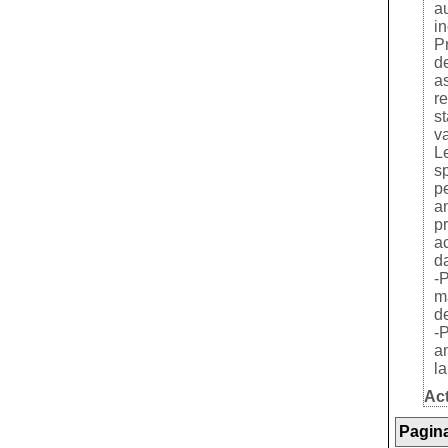
au
in
P
de
as
r
st
va
Le
sp
pe
an
p
ac
d
-P
ma
de
-P
a
la
Act
Pagina