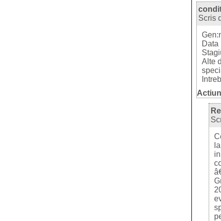
condi
Scris 
Gen:
Data 
Stagi
Alte 
speci
Intre
Actiun
Re
Sc
C
l
i
c
â€
Gr
2
e
s
p