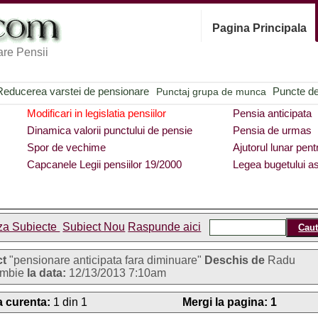
Pagina Principala
re Pensii
Reducerea varstei de pensionare
Puncte de 
Punctaj grupa de munca
Modificari in legislatia pensiilor
Pensia anticipata
Dinamica valorii punctului de pensie
Pensia de urmas
Spor de vechime
Ajutorul lunar pent
Capcanele Legii pensiilor 19/2000
Legea bugetului as
za Subiecte
Subiect Nou
Raspunde aici
ct
"pensionare anticipata fara diminuare"
Deschis de
Radu
ambie
la data:
12/13/2013 7:10am
 curenta:
1 din 1
Mergi la pagina:
1