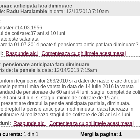
onare anticipata fara diminuare
de:
Radu Haralambie
la data: 12/13/2013 7:10am
F
nasterii:14.03.1956
ul de cotizare:37 ani si 10 luni
date:este salariata
bare:la 01.07.2014 poate fi pensionata anticipat fara diminuare?
i:
Raspunde aici
Comenteaza cu ghilimele acest mesaj
: pensionare anticipata fara diminuare
ris de:
la pensie
la data: 12/14/2013 7:15am
nform legii pensiilor 263/2010 si a datei de nastere are dreptul 
nsie pentru limita de varsta in data de 14 iulie 2016 la varsta
tandard de pensionare de 60 ani si 4 luni, stagiul complet de cot
 30 ani si 4 luni si stagiul minim de cotizare de 15 ani.
 prezent are dreptul la pensie anticipata partiala, diminuata.
re dreptul la pensie anticipata, nediminuata, daca lucreaza in
ntinuare si realizeaza stagiul de cotizare de 38 ani si 4 luni.
iuni:
Raspunde aici
Comenteaza cu ghilimele acest mesaj
 curenta:
1 din 1
Mergi la pagina:
1