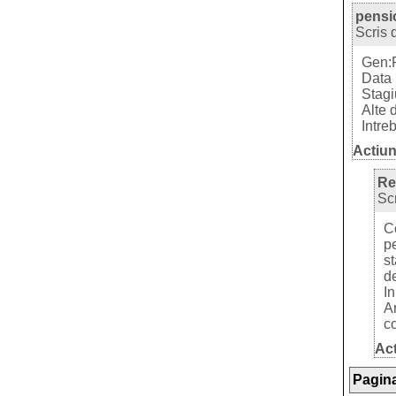
pensi
Scris 
Gen:
Data 
Stagi
Alte 
Intre
Actiun
Re
Sc
Co
pe
s
de
In
A
co
Act
Pagina