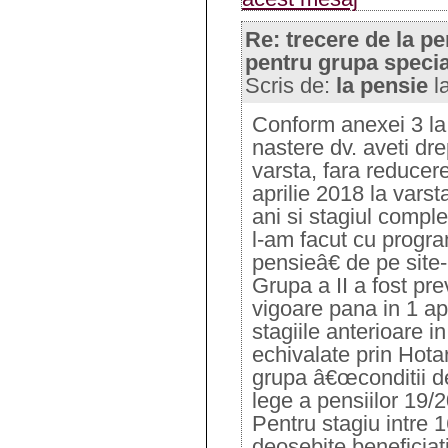
Re: trecere de la pe
pentru grupa specia
Scris de:
la pensie
l
Conform anexei 3 la 
nastere dv. aveti dre
varsta, fara reducer
aprilie 2018 la vars
ani si stagiul comple
l-am facut cu progra
pensieâ€ de pe site-
Grupa a II a fost pr
vigoare pana in 1 ap
stagiile anterioare i
echivalate prin Hot
grupa â€œconditii d
lege a pensiilor 19/
Pentru stagiu intre 16
deosebite beneficiat