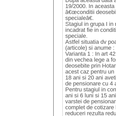
Dupa aceasta data a 
19/2000. In aceasta 
â€œconditii deosebi
specialeâ€.
Stagiul in grupa I i
incadrat fie in condit
speciale.
Astfel situatia dv poa
(articole) si anume :
Varianta 1 : In art 4
din vechea lege a fos
deosebite prin Hota
acest caz pentru un s
18 ani si 20 ani avet
de pensionare cu 4 a
Pentru stagiul in con
ani si 6 luni si 15 a
varstei de pensionar
complet de cotizare
reduceri rezulta red