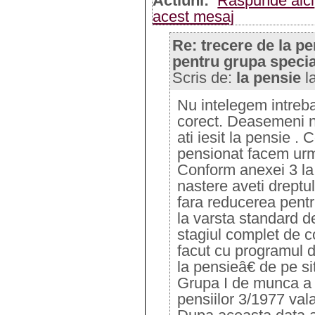
Actiuni:
Raspunde aici
acest mesaj
Re: trecere de la pe
pentru grupa specia
Scris de:
la pensie
l
Nu intelegem intreba
corect. Deasemeni nu
ati iesit la pensie .
pensionat facem urm
Conform anexei 3 la 
nastere aveti dreptul
fara reducerea pentr
la varsta standard d
stagiul complet de c
facut cu programul d
la pensieâ€ de pe si
Grupa I de munca a 
pensiilor 3/1977 vala