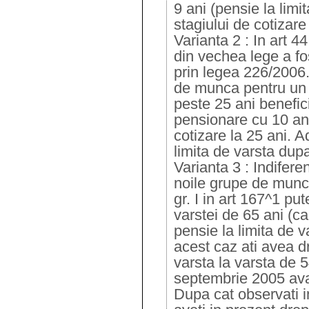
9 ani (pensie la limit
stagiului de cotizare
Varianta 2 : In art 
din vechea lege a fos
prin legea 226/2006.
de munca pentru un s
peste 25 ani benefic
pensionare cu 10 ani
cotizare la 25 ani. Ad
limita de varsta dupa
Varianta 3 : Indifere
noile grupe de munca
gr. I in art 167^1 pu
varstei de 65 ani (c
pensie la limita de va
acest caz ati avea dr
varsta la varsta de 5
septembrie 2005 avan
Dupa cat observati i