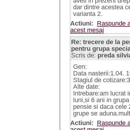
aveti in prezent drep
dar dintre acestea 
varianta 2.
Actiuni:
Raspunde a
acest mesaj
Re: trecere de la pe
pentru grupa specia
Scris de:
preda silvi
Gen:
Data nasterii:1.04. 
Stagiul de cotizare:
Alte date:
Intrebare:am lucrat 
luni,si 6 ani in grupa
pensie si daca cele 2
grupe se aduna.mul
Actiuni:
Raspunde a
acest mesaj