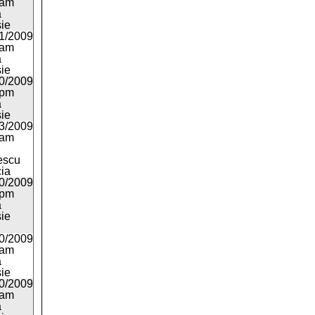
8am
a
ie
1/2009
7am
a
ie
0/2009
5pm
a
ie
3/2009
0am
escu
cia
0/2009
7pm
a
ie
0/2009
3am
a
ie
0/2009
8am
a