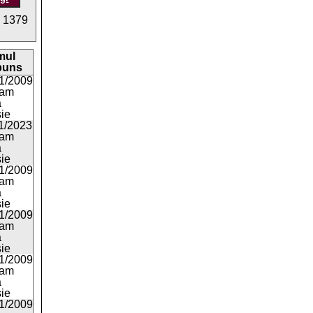
:
1379
mul
puns
1/2009
2am
a
ie
1/2023
5am
a
ie
1/2009
5am
a
ie
1/2009
4am
a
ie
1/2009
1am
a
ie
1/2009