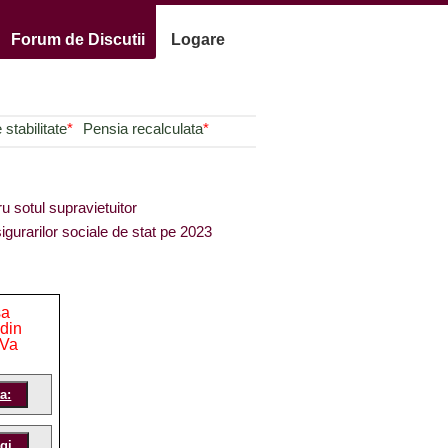
Forum de Discutii
Logare
stabilitate
*
Pensia recalculata
*
ru sotul supravietuitor
igurarilor sociale de stat pe 2023
sa
 din
 Va