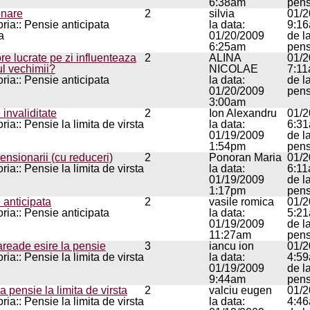
6:38am
pens
onare
2
silvia
01/2
ria:: Pensie anticipata
la data:
9:1
a
01/20/2009
de l
6:25am
pens
ore lucrate pe zi influenteaza
2
ALINA
01/2
ul vechimii?
NICOLAE
7:1
ria:: Pensie anticipata
la data:
de l
01/20/2009
pens
3:00am
 invaliditate
2
Ion Alexandru
01/2
ia:: Pensie la limita de virsta
la data:
6:3
01/19/2009
de l
1:54pm
pens
ensionarii (cu reduceri)
2
Ponoran Maria
01/2
ia:: Pensie la limita de virsta
la data:
6:1
01/19/2009
de l
1:17pm
pens
 anticipata
2
vasile romica
01/2
ria:: Pensie anticipata
la data:
5:2
01/19/2009
de l
11:27am
pens
areade esire la pensie
3
iancu ion
01/2
ia:: Pensie la limita de virsta
la data:
4:5
01/19/2009
de l
9:44am
pens
la pensie la limita de virsta
2
valciu eugen
01/2
ia:: Pensie la limita de virsta
la data:
4:4