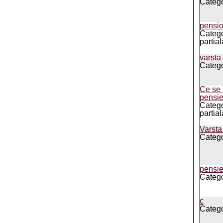
Categor
pensi
Catego
partial
varsta
Categor
Ce se 
pensie
Catego
partial
Varsta
Categor
pensie
Categor
c
Categor