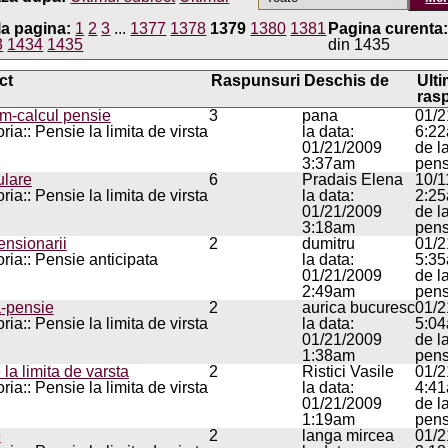
la pagina:
1
2
3
...
1377
1378
1379
1380
1381
Pagina curenta
3
1434
1435
din 1435
ct
Raspunsuri
Deschis de
Ulti
ras
m-calcul pensie
3
pana
01/2
ia:: Pensie la limita de virsta
la data:
6:2
01/21/2009
de l
3:37am
pens
ulare
6
Pradais Elena
10/1
ia:: Pensie la limita de virsta
la data:
2:2
01/21/2009
de l
3:18am
pens
ensionarii
2
dumitru
01/2
ria:: Pensie anticipata
la data:
5:3
01/21/2009
de l
2:49am
pens
-pensie
2
aurica bucuresc
01/2
ia:: Pensie la limita de virsta
la data:
5:0
01/21/2009
de l
1:38am
pens
 la limita de varsta
2
Ristici Vasile
01/2
ia:: Pensie la limita de virsta
la data:
4:4
01/21/2009
de l
1:19am
pens
e
2
langa mircea
01/2