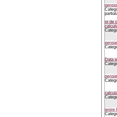
pensi
Catego
partial
nr de 
calcul
Catego
pensie
Categor
Data p
Categor
pensie
Catego
calcul
Categor
iesire 
Categor