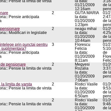
ia:: Pensie la limita de virsta
la data:
3:1
01/21/2009
de l
12:16am
pens
onare
2
GUTA MARIA
01/2
ria:: Pensie anticipata
la data:
2:4
a
01/20/2009
de l
1:23pm
pens
 pensionare
2
neagu mihai
01/2
ia:: Modificari in legislatie
la data:
4:2
01/20/2009
de l
10:44am
pens
intelege prin punctaj pentru
3
Florescu
01/2
 suplimentara?
Felicia
5:1
ria:: Pensie anticipata
la data:
de
a
01/20/2009
Flor
8:11am
Feli
 de pensionare
2
Megyesi
01/2
ia:: Pensie la limita de virsta
Rozalia
3:3
la data:
de l
01/20/2009
pens
7:06am
 la limita de varsta
2
Ristici Vasile
01/2
ia:: Pensie la limita de virsta
la data:
9:5
01/20/2009
de l
6:50am
pens
2
Ristici Vasile
01/2
ia:: Pensie la limita de virsta
la data:
9:4
01/20/2009
de l