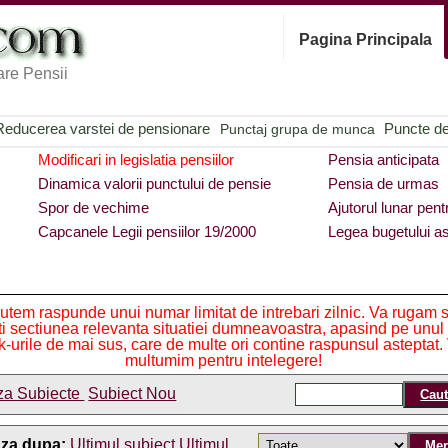
Pagina Principala
re Pensii
Reducerea varstei de pensionare
Puncte de 
Punctaj grupa de munca
Modificari in legislatia pensiilor
Pensia anticipata
Dinamica valorii punctului de pensie
Pensia de urmas
Spor de vechime
Ajutorul lunar pent
Capcanele Legii pensiilor 19/2000
Legea bugetului as
utem raspunde unui numar limitat de intrebari zilnic. Va rugam 
iti sectiunea relevanta situatiei dumneavoastra, apasind pe unul
nk-urile de mai sus, care de multe ori contine raspunsul asteptat.
multumim pentru intelegere!
za Subiecte
Subiect Nou
aza dupa:
Ultimul subiect
Ultimul