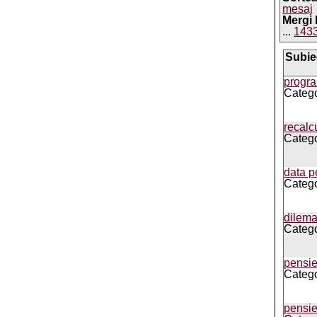
mesaj
Mergi 
...
143
Subie
progra
Categor
recalc
Categor
data p
Catego
dilema
Categor
pensie
Categor
pensi