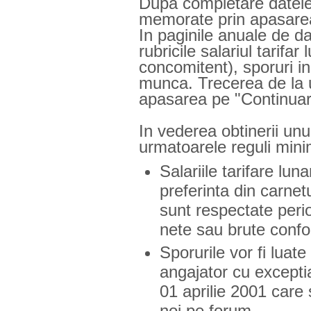
Dupa completare datele
memorate prin apasarea
In paginile anuale de d
rubricile salariul tarifa
concomitent), sporuri in
munca. Trecerea de la un
apasarea pe "Continua
In vederea obtinerii unu
urmatoarele reguli min
Salariile tarifare lun
preferinta din carne
sunt respectate perio
nete sau brute confor
Sporurile vor fi luate
angajator cu excepti
01 aprilie 2001 car
noi pe forum.