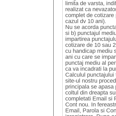
limita de varsta, ind
realizat ca nevazator
complet de cotizare
cazul dv 10 ani).
Nu se acorda punctaj
si b) punctajul medi
impartirea punctajulu
cotizare de 10 sau 2
cu handicap mediu s
ani cu care se impar
punctaj mediu al pe
ca va incadrati la pu
Calculul punctajului t
site-ul nostru proce
principala se apasa 
coltul din dreapta s
completati Email si 
Cont nou. In fereast
Email, Parola si Con