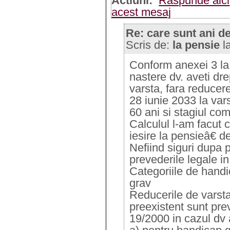
Actiuni:
Raspunde aici
acest mesaj
Re: care sunt ani de
Scris de:
la pensie
l
Conform anexei 3 la 
nastere dv. aveti dre
varsta, fara reducer
28 iunie 2033 la va
60 ani si stagiul com
Calculul l-am facut 
iesire la pensieâ€ de
Nefiind siguri dupa
prevederile legale in 
Categoriile de handi
grav
Reducerile de varsta
preexistent sunt pre
19/2000 in cazul dv 