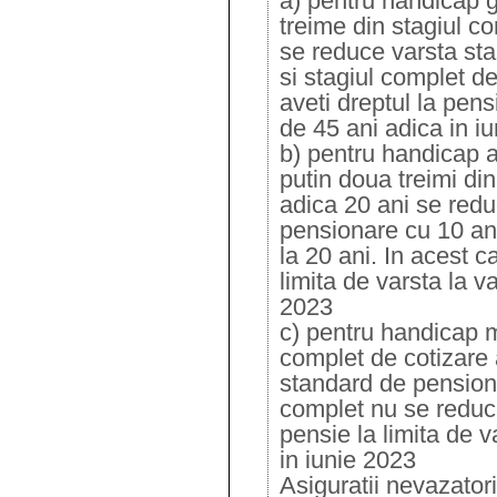
a) pentru handicap g
treime din stagiul c
se reduce varsta st
si stagiul complet de
aveti dreptul la pens
de 45 ani adica in i
b) pentru handicap a
putin doua treimi di
adica 20 ani se red
pensionare cu 10 ani
la 20 ani. In acest c
limita de varsta la v
2023
c) pentru handicap m
complet de cotizare 
standard de pensiona
complet nu se reduce
pensie la limita de v
in iunie 2023
Asiguratii nevazator