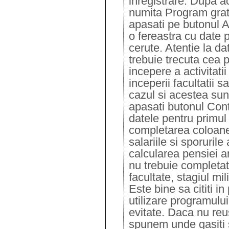
inregistrare. Dupa ac
numita Program gratu
apasati pe butonul A
o fereastra cu date 
cerute. Atentie la da
trebuie trecuta cea p
incepere a activitati
inceperii facultatii s
cazul si acestea su
apasati butonul Conti
datele pentru primul 
completarea coloane
salariile si sporuril
calcularea pensiei an
nu trebuie completat
facultate, stagiul mil
Este bine sa cititi in
utilizare programulu
evitate. Daca nu reu
spunem unde gasiti s