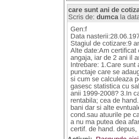
care sunt ani de cotiz
Scris de:
dumca
la dat
Gen:f
Data nasterii:28.06.19
Stagiul de cotizare:9 a
Alte date:Am certificat
angaja, iar de 2 ani i
Intrebare: 1.Care sunt a
punctaje care se adaug
si cum se calculeaza 
gasesc statistica cu sa
anii 1999-2008? 3.In c
rentabila; cea de hand.
bani dar si alte evntua
cond.sau atuurile pe ca
a nu ma putea dea afar
certif. de hand. depus,