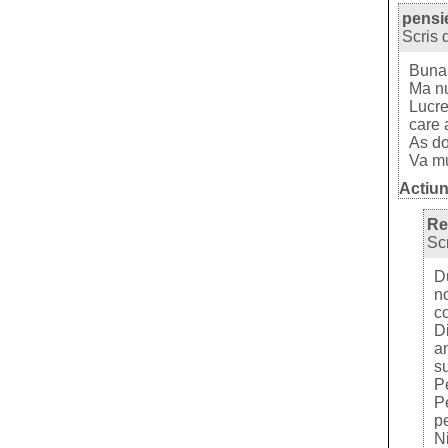
pensie
Scris 
Buna 
Ma nu
Lucre
care 
As do
Va m
Actiun
Re
Sc
D
n
c
Di
an
su
Pe
Pe
p
N