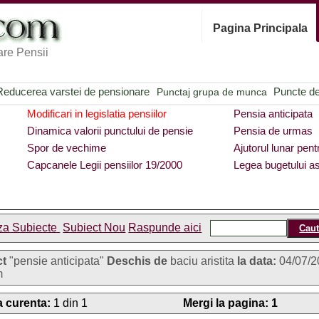
Pagina Principala
re Pensii
Reducerea varstei de pensionare
Puncte de 
Punctaj grupa de munca
Modificari in legislatia pensiilor
Pensia anticipata
Dinamica valorii punctului de pensie
Pensia de urmas
Spor de vechime
Ajutorul lunar pent
Capcanele Legii pensiilor 19/2000
Legea bugetului as
za Subiecte
Subiect Nou
Raspunde aici
ct
"pensie anticipata"
Deschis de
baciu aristita
la data:
04/07/2
m
 curenta:
1 din 1
Mergi la pagina:
1