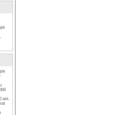
pii
.
upa
i
au
itii
0 ani.
rat
u