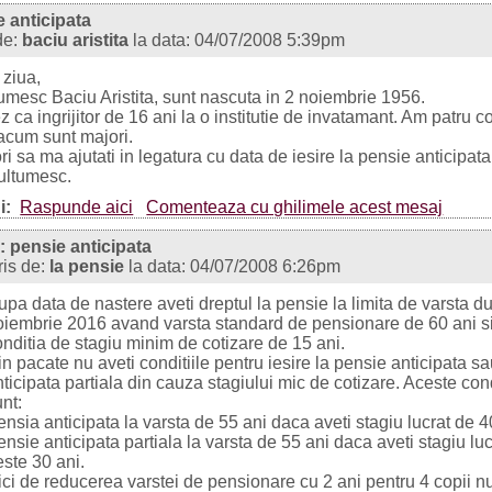
 anticipata
de:
baciu aristita
la data: 04/07/2008 5:39pm
ziua,
mesc Baciu Aristita, sunt nascuta in 2 noiembrie 1956.
z ca ingrijitor de 16 ani la o institutie de invatamant. Am patru co
acum sunt majori.
ri sa ma ajutati in legatura cu data de iesire la pensie anticipata
ultumesc.
i:
Raspunde aici
Comenteaza cu ghilimele acest mesaj
: pensie anticipata
ris de:
la pensie
la data: 04/07/2008 6:26pm
upa data de nastere aveti dreptul la pensie la limita de varsta d
oiembrie 2016 avand varsta standard de pensionare de 60 ani s
onditia de stagiu minim de cotizare de 15 ani.
n pacate nu aveti conditiile pentru iesire la pensie anticipata s
ticipata partiala din cauza stagiului mic de cotizare. Aceste cond
nt:
nsia anticipata la varsta de 55 ani daca aveti stagiu lucrat de 4
nsie anticipata partiala la varsta de 55 ani daca aveti stagiu luc
este 30 ani.
ici de reducerea varstei de pensionare cu 2 ani pentru 4 copii n