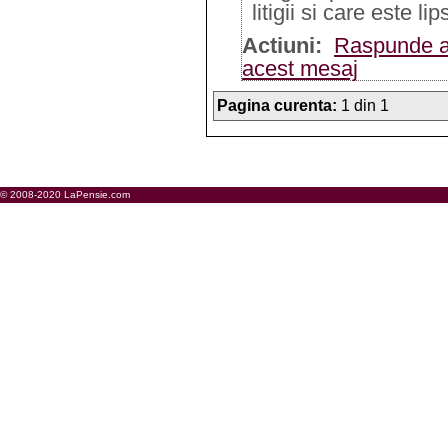
litigii si care este li
Actiuni:
Raspunde a
acest mesaj
Pagina curenta:
1 din 1
© 2008-2020 LaPensie.com