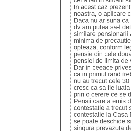
cei aflati in situatii s
In acest caz prezent
noastra, o aplicare ce
Daca nu ar suna ca 
dv am putea sa-l det
similare pensionarii 
minima de precautie
opteaza, conform le
pensie din cele dou
pensiei de limita de 
Dar in ceeace prive
ca in primul rand tr
nu au trecut cele 30 
cresc ca sa fie luat
prin o cerere ce se 
Pensii care a emis 
contestatie a trecut
contestatie la Casa
se poate deschide si 
singura prevazuta d