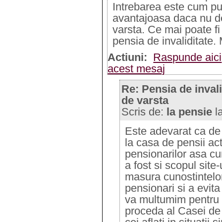
Intrebarea este cum put
avantajoasa daca nu de
varsta. Ce mai poate f
pensia de invaliditate.
Actiuni:
Raspunde aici
acest mesaj
Re: Pensia de invali
de varsta
Scris de:
la pensie
l
Este adevarat ca de f
la casa de pensii ac
pensionarilor asa c
a fost si scopul site
masura cunostintelor 
pensionari si a evita
va multumim pentru c
proceda al Casei de 