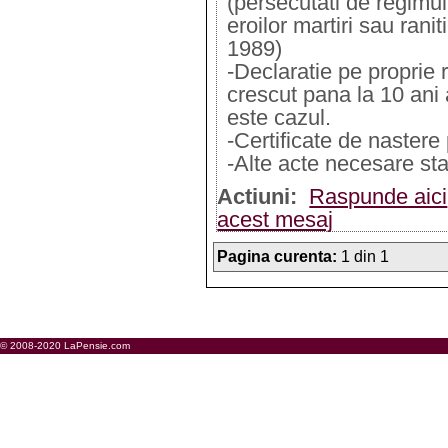
(persecutati de regimu
eroilor martiri sau rani
1989)
-Declaratie pe proprie
crescut pana la 10 ani 
este cazul.
-Certificate de nastere 
-Alte acte necesare stab
Actiuni:
Raspunde aici
acest mesaj
Pagina curenta:
1 din 1
© 2008-2020 LaPensie.com