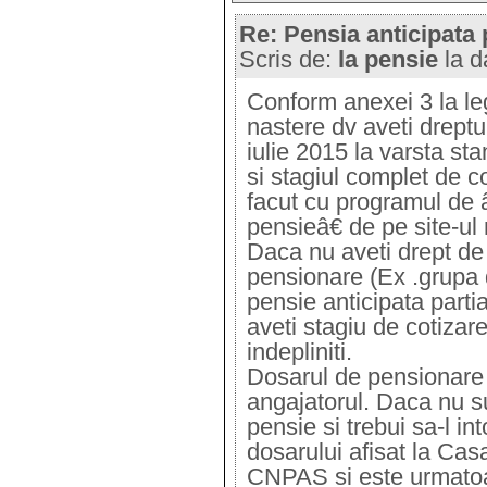
Re: Pensia anticipata 
Scris de:
la pensie
la d
Conform anexei 3 la le
nastere dv aveti dreptul
iulie 2015 la varsta s
si stagiul complet de c
facut cu programul de â
pensieâ€ de pe site-ul 
Daca nu aveti drept de
pensionare (Ex .grupa 
pensie anticipata partia
aveti stagiu de cotizar
indepliniti.
Dosarul de pensionare 
angajatorul. Daca nu sun
pensie si trebui sa-l i
dosarului afisat la Cas
CNPAS si este urmato